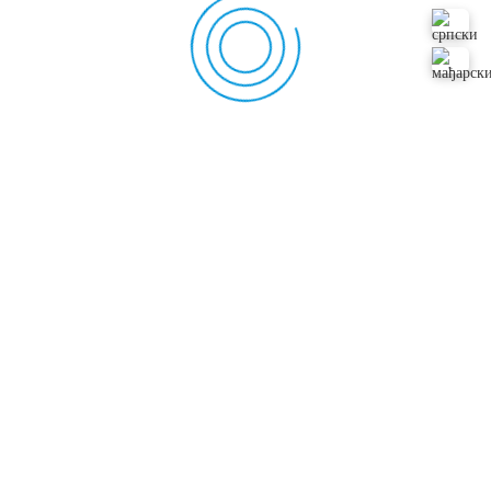
Pretraga
za:
POSLEDNJE UNETO
Zdravstveni poremećaji i perzistencija laktacije kod
mlečnih krava
Uticaj naslednog faktora na proizvodnju mleka u kanadi
Prirodna selekcija na delu: 130 godina bez ljudskog
uticaja
Kako na ispoljavanje genetskog potencijala utiču uslovi
okoline