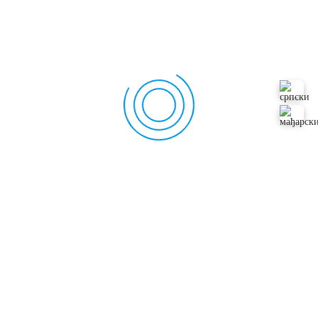
toga, uključivanjem DPR-a u selekcijski indeks, možete
napraviti još veći napredak u plodnosti Vašeg budućeg
stada.
Dopustite nama – Vašim savetnicima u oblasti genetske
selekcije – da Vam pomognemo.
Sa celom pričom o personalizovanim indeksima,
razlikama u osobinama i odnosu genetike i okoline,
teško je razaznati šta je zaista poželjno i važno. Zato
nam se obratite za pomoć
. Naš posao je da obilazimo
Vašu farmu, barem jednom godišnje, razgovaramo o
Vašem stadu, željama i planovima, i o bikovima čije seme
ćete staviti u Vaš kontejner. Mi smo u toku sa konstantnim
napretkom u svetu genetike, i naš posao je da vodimo
računa o napretku Vašeg stada!
Ukoliko izaberete standardni indeks, onda ćemo Vam
objasniti promene indeksa i kako one utiču na Vaše