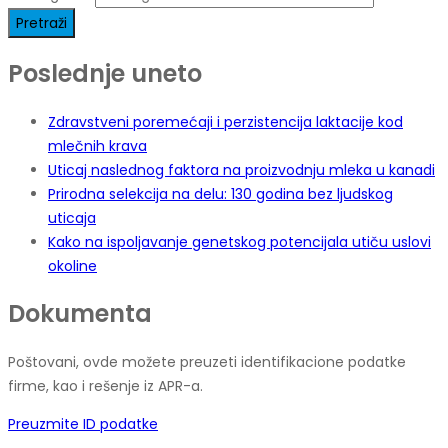
Poslednje uneto
Zdravstveni poremećaji i perzistencija laktacije kod
mlečnih krava
Uticaj naslednog faktora na proizvodnju mleka u kanadi
Prirodna selekcija na delu: 130 godina bez ljudskog
uticaja
Kako na ispoljavanje genetskog potencijala utiču uslovi
okoline
Dokumenta
Poštovani, ovde možete preuzeti identifikacione podatke
firme, kao i rešenje iz APR-a.
Preuzmite ID podatke