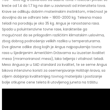
kreće od 1.4 do 1.7 kg na dan u zavisnosti od intenziteta tova.
Krave se odlikuju dobrim materinskim instinktom, mlečnost je
dovoljna da se odhrani tele – 1800-2000 kg. Telesna masa
teladi na porođaju je oko 35 kg. Angus je ranostasna rasa.
Spada u poluintenzivne tovne rase, karakteriše ga
mogućnost da se prilagodim različitim klimatskim uslovima,
zbog dobrog podnošenja velikih razlika u temperaturama.
Dve glavne odlike zbog kojih je Angus najpopularnija tovna
rasa u Sjedinjenim Američkim Državama su izuzetan kvalitet
mesa (mramoriranost mesa), laka teljenja i vitalnost teladi.
Meso Angusa je u SAD standard za kvalitet, te se seme Angus
bikova intenzivno koristi za osemenjavanje Holštajn krava, sa
ciljem dobijanja kvalitetnijeg tovnog materijala i postizanje
bolje otkupne cene teleta ili utovljenog juneta na tržištu.