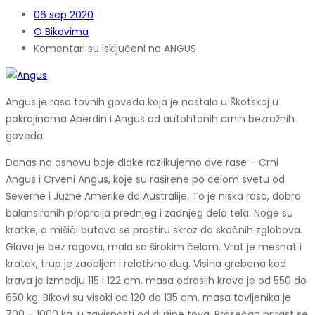
06
sep 2020
O Bikovima
Komentari su isključeni
na ANGUS
Angus je rasa tovnih goveda koja je nastala u Škotskoj u
pokrajinama Aberdin i Angus od autohtonih crnih bezrožnih
goveda.
Danas na osnovu boje dlake razlikujemo dve rase – Crni
Angus i Crveni Angus, koje su raširene po celom svetu od
Severne i Južne Amerike do Australije. To je niska rasa, dobro
balansiranih proprcija prednjeg i zadnjeg dela tela. Noge su
kratke, a mišići butova se prostiru skroz do skočnih zglobova.
Glava je bez rogova, mala sa širokim čelom. Vrat je mesnat i
kratak, trup je zaobljen i relativno dug. Visina grebena kod
krava je izmedju 115 i 122 cm, masa odraslih krava je od 550 do
650 kg. Bikovi su visoki od 120 do 135 cm, masa tovljenika je
700 – 1000 kg, u zavisnosti od dužine tova. Prosečan prirast se