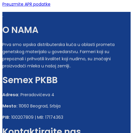
Preuzmite APR podatke
.
O NAMA
Prva smo srpska distributerska kuća u oblasti prometa
genetskog materijala u govedarstvu. Farmeri koji su
prepoznali i prihvatili kvalitet koji nudimo, su značajni
proizvođači mleka u našoj zemlji..
Semex PKBB
Adresa:
Preradovićeva 4
Mesto:
11060 Beograd, Srbija
PIB:
100207809 | MB: 17174363
Kontaktirajte nas