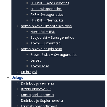
HF i RHF – Alta Genetics
HF – Swissgenetics
RHF – Swissgenetics
HF i RHF – Nemačka
Seme bikova Simentalske rase
Nemački – BVN
Švajcarski – Swissgenetics
Tovni – Simentalci
Seme bikova drugih rasa
Brown Swiss – Swissgenetics
Jersey
Tovne rase
HB brojevi
Usluge
Distribucija semena
Izrada planova VO
Kontejneri i oprema
Distribucija Suplemenata
Farmski menadžment