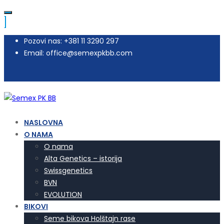
Pozovi nas: +381 11 3290 297
Email: office@semexpkbb.com
NASLOVNA
O NAMA
O nama
Alta Genetics – istorija
Swissgenetics
BVN
EVOLUTION
BIKOVI
Seme bikova Holštajn rase