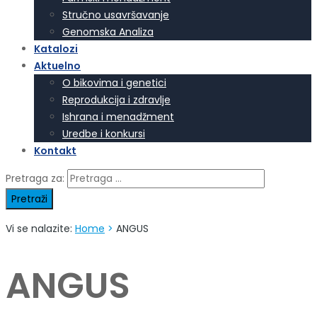
Stručno usavršavanje
Genomska Analiza
Katalozi
Aktuelno
O bikovima i genetici
Reprodukcija i zdravlje
Ishrana i menadžment
Uredbe i konkursi
Kontakt
Pretraga za:
Vi se nalazite:
Home
>
ANGUS
ANGUS