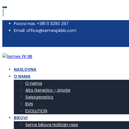
Pozovi nas: +381 11 3290 297
Email: office@semexpkbb.com
NASLOVNA
O NAMA
O nama
Alta Genetics – istorija
Swissgenetics
BVN
EVOLUTION
BIKOVI
Seme bikova Holštajn rase