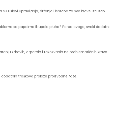
u uslovi upravljanja, držanja i ishrane za sve krave isti. Kao
problema sa papcima ili upale pluća? Pored ovoga, svaki dodatni
aranju zdravih, otpornih i takozvanih ne problematičnih krava.
ez dodatnih troškova prolaze proizvodne faze.