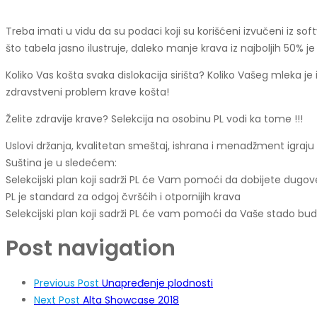
Treba imati u vidu da su podaci koji su korišćeni izvučeni iz so
što tabela jasno ilustruje, daleko manje krava iz najboljih 50% j
Koliko Vas košta svaka dislokacija sirišta? Koliko Vašeg mleka j
zdravstveni problem krave košta!
Želite zdravije krave? Selekcija na osobinu PL vodi ka tome !!!
Uslovi držanja, kvalitetan smeštaj, ishrana i menadžment igraj
Suština je u sledećem:
Selekcijski plan koji sadrži PL će Vam pomoći da dobijete dugov
PL je standard za odgoj čvršćih i otpornijih krava
Selekcijski plan koji sadrži PL će vam pomoći da Vaše stado bu
Post navigation
Previous Post
Unapređenje plodnosti
Next Post
Alta Showcase 2018