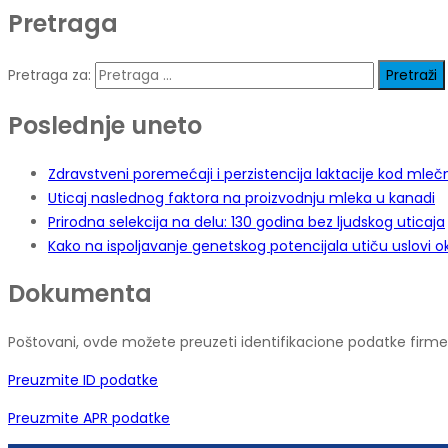
Pretraga
Pretraga za:
Poslednje uneto
Zdravstveni poremećaji i perzistencija laktacije kod mleč
Uticaj naslednog faktora na proizvodnju mleka u kanadi
Prirodna selekcija na delu: 130 godina bez ljudskog uticaja
Kako na ispoljavanje genetskog potencijala utiču uslovi o
Dokumenta
Poštovani, ovde možete preuzeti identifikacione podatke firme, 
Preuzmite ID podatke
Preuzmite APR podatke