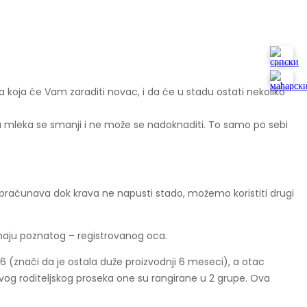
koja će Vam zaraditi novac, i da će u stadu ostati nekoliko
dnja mleka se smanji i ne može se nadoknaditi. To samo po sebi
 obračunava dok krava ne napusti stado, možemo koristiti drugi
maju poznatog – registrovanog oca.
6 (znači da je ostala duže proizvodnji 6 meseci), a otac
u ovog roditeljskog proseka one su rangirane u 2 grupe. Ova