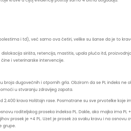
oje krave u čijoj evidenciji postoji samo 4 bitna događaja:
stima i td), već samo ova četiri, velike su šanse da je to krava 
islokacija sirišta, retencija, mastitis, upala pluća itd, proizvo
čine i veterinarske intervencije.
nju broja dugovečnih i otpornih grla. Obzirom da se PL indeks ne
pomoći u stvaranju zdravijeg zapata.
 2.400 krava Holštajn rase. Posmatrane su sve prvotelke koje i
snovu roditeljskog proseka indeksa PL. Dakle, ako majka ima PL +
, njihov prosek je +4 PL. Uzet je prosek za svaku kravu i na osnov
e grupe.