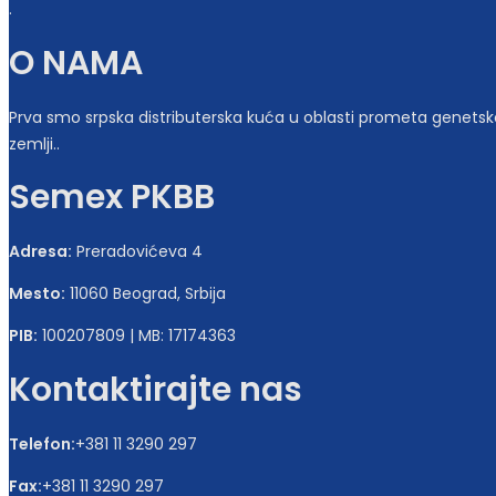
.
O NAMA
Prva smo srpska distributerska kuća u oblasti prometa genetskog 
zemlji..
Semex PKBB
Adresa:
Preradovićeva 4
Mesto:
11060 Beograd, Srbija
PIB:
100207809 | MB: 17174363
Kontaktirajte nas
Telefon:
+381 11 3290 297
Fax:
+381 11 3290 297