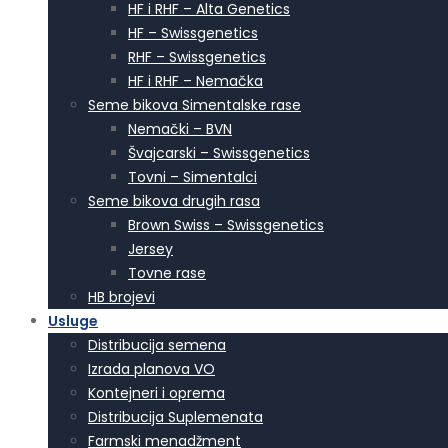
HF i RHF – Alta Genetics
HF – Swissgenetics
RHF – Swissgenetics
HF i RHF – Nemačka
Seme bikova Simentalske rase
Nemački – BVN
Švajcarski – Swissgenetics
Tovni – Simentalci
Seme bikova drugih rasa
Brown Swiss – Swissgenetics
Jersey
Tovne rase
HB brojevi
Usluge
Distribucija semena
Izrada planova VO
Kontejneri i oprema
Distribucija Suplemenata
Farmski menadžment