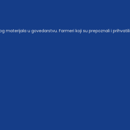
materijala u govedarstvu. Farmeri koji su prepoznali i prihvatili