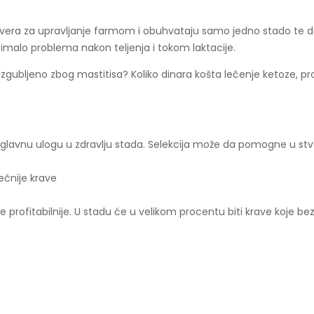
ftvera za upravljanje farmom i obuhvataju samo jedno stado te da s
e imalo problema nakon teljenja i tokom laktacije.
e izgubljeno zbog mastitisa? Koliko dinara košta lečenje ketoze, 
u glavnu ulogu u zdravlju stada. Selekcija može da pomogne u stv
ečnije krave
de profitabilnije. U stadu će u velikom procentu biti krave koje b