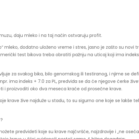
uzu, daju mleko i na taj način ostvaruju profit.
 mleko, dodatno uloženo vreme i stres, jasno je zašto su novi tre
ički test bikova treba obratiti pažnju na uticaj koji ima indeks p
javljuje za svakog bika, bilo genomskog ili testiranog, i njime se d
, npr. ima indeks + 7.0 za PL, predviđa se da će njegove ćerke ž
veti i proizvoditi oko dva meseca kraće od prosečne krave.
oje krave žive najduže u stadu, to su sigurno one koje se lakše te
a?
 možete predvideti koje su krave najčvršće, najzdravije i „ne oseća