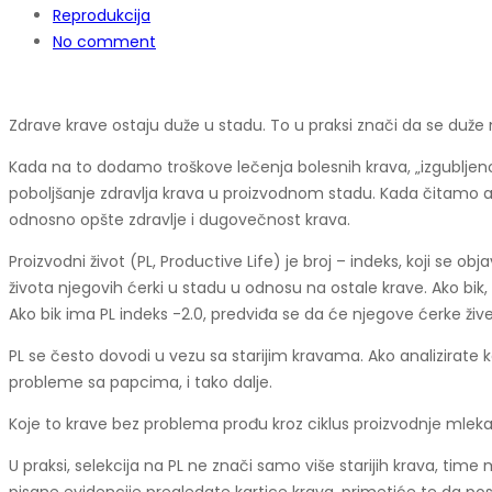
Reprodukcija
No comment
Zdrave krave ostaju duže u stadu. To u praksi znači da se duže m
Kada na to dodamo troškove lečenja bolesnih krava, „izgubljeno“
poboljšanje zdravlja krava u proizvodnom stadu. Kada čitamo amer
odnosno opšte zdravlje i dugovečnost krava.
Proizvodni život (PL, Productive Life) je broj – indeks, koji se ob
života njegovih ćerki u stadu u odnosu na ostale krave. Ako bik
Ako bik ima PL indeks -2.0, predviđa se da će njegove ćerke ži
PL se često dovodi u vezu sa starijim kravama. Ako analizirate k
probleme sa papcima, i tako dalje.
Koje to krave bez problema prođu kroz ciklus proizvodnje mlek
U praksi, selekcija na PL ne znači samo više starijih krava, time