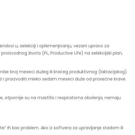
ndovi u, selekciji i oplemenjivanju, vezani upravo za
roizvodnog života (PL, Productive Life) na selekcijski plan,
efiniše broj meseci dužeg ili kraćeg produktivnog (laktacijskog)
iveti i proizvoditi mleko sedam meseci duže od prosečne krave.
le, otpornije su na mastitis i respiratorna obolenja, nemaju
te“ ih kao problem. Ako iz softvera za upravljanje stadom ili