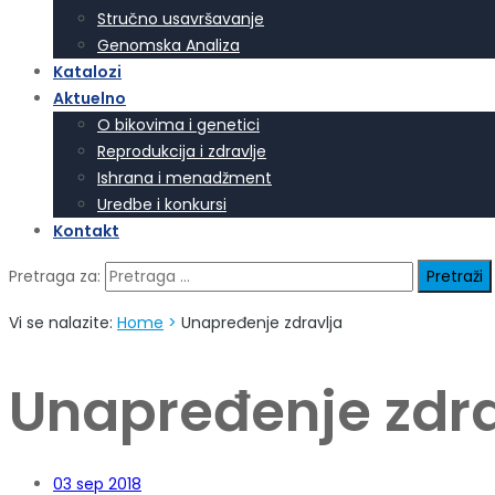
Stručno usavršavanje
Genomska Analiza
Katalozi
Aktuelno
O bikovima i genetici
Reprodukcija i zdravlje
Ishrana i menadžment
Uredbe i konkursi
Kontakt
Pretraga za:
Vi se nalazite:
Home
>
Unapređenje zdravlja
Unapređenje zdra
03
sep 2018