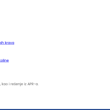
nih krava
koline
kao i rešenje iz APR-a.