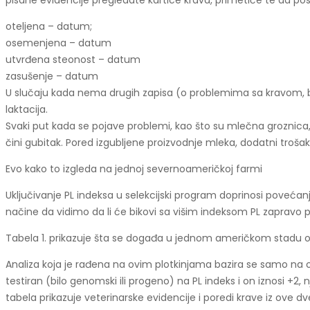
pisane evidencije pregledate kartice krava, primetiće te da post
oteljena – datum;
osemenjena – datum
utvrđena steonost – datum
zasušenje – datum
U slučaju kada nema drugih zapisa (o problemima sa kravom, bole
laktacija.
Svaki put kada se pojave problemi, kao što su mlečna groznica, d
čini gubitak. Pored izgubljene proizvodnje mleka, dodatni trošak 
Evo kako to izgleda na jednoj severnoameričkoj farmi
Uključivanje PL indeksa u selekcijski program doprinosi poveća
načine da vidimo da li će bikovi sa višim indeksom PL zapravo 
Tabela 1. prikazuje šta se događa u jednom američkom stadu od
Analiza koja je rađena na ovim plotkinjama bazira se samo na o
testiran (bilo genomski ili progeno) na PL indeks i on iznosi +2
tabela prikazuje veterinarske evidencije i poredi krave iz ove dv