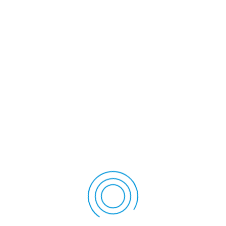
ponešto o svakoj od njih.
nih sinova se nalaze u produkcijskom centru
arala je tri godine nakon 10 ispiranja embriona. U drugoj
EUS
a bikove. Kaže da selekciju radi na osnovu ukupnog
li, ili uvozimo u Srbiju : BELT, REDURO, AMNESTY.