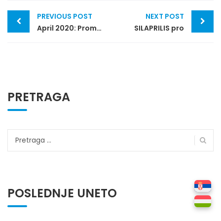
Post
PREVIOUS POST
NEXT POST
navigation
April 2020: Promena baze
SILAPRILIS pro
PRETRAGA
Pretraga
za:
POSLEDNJE UNETO