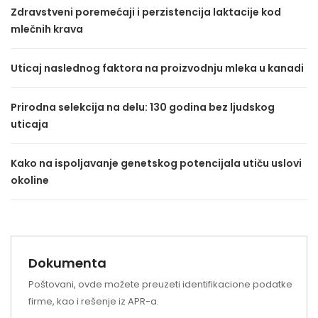
Zdravstveni poremećaji i perzistencija laktacije kod
mlečnih krava
Uticaj naslednog faktora na proizvodnju mleka u kanadi
Prirodna selekcija na delu: 130 godina bez ljudskog
uticaja
Kako na ispoljavanje genetskog potencijala utiču uslovi
okoline
Dokumenta
Poštovani, ovde možete preuzeti identifikacione podatke
firme, kao i rešenje iz APR-a.