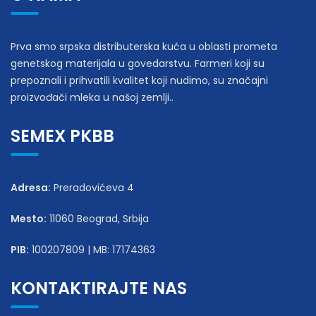
Prva smo srpska distributerska kuća u oblasti prometa
genetskog materijala u govedarstvu. Farmeri koji su
prepoznali i prihvatili kvalitet koji nudimo, su značajni
proizvođači mleka u našoj zemlji..
SEMEX PKBB
Adresa:
Preradovićeva 4
Mesto:
11060 Beograd, Srbija
PIB:
100207809 | MB: 17174363
KONTAKTIRAJTE NAS