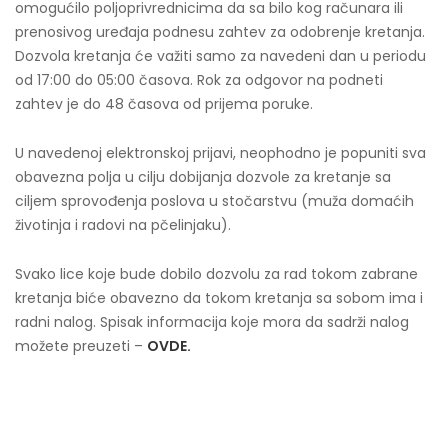
omogućilo poljoprivrednicima da sa bilo kog računara ili
prenosivog uređaja podnesu zahtev za odobrenje kretanja.
Dozvola kretanja će važiti samo za navedeni dan u periodu
od 17:00 do 05:00 časova. Rok za odgovor na podneti
zahtev je do 48 časova od prijema poruke.
U navedenoj elektronskoj prijavi, neophodno je popuniti sva
obavezna polja u cilju dobijanja dozvole za kretanje sa
ciljem sprovođenja poslova u stočarstvu (muža domaćih
životinja i radovi na pčelinjaku).
Svako lice koje bude dobilo dozvolu za rad tokom zabrane
kretanja biće obavezno da tokom kretanja sa sobom ima i
radni nalog. Spisak informacija koje mora da sadrži nalog
možete preuzeti –
OVDE.