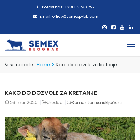
Pozovi nas: +381 11 3290 297
Email: office@semexpkbb.com
Vi se nalazite:
Home
>
Kako do dozvole za kretanje
KAKO DO DOZVOLE ZA KRETANJE
na
26
mar 2020
Uredbe
Komentari su isključeni
Kako
do
dozvole
za
kretanje