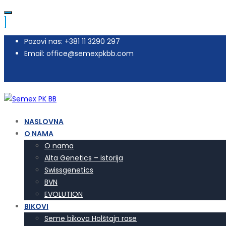
Pozovi nas: +381 11 3290 297
Email: office@semexpkbb.com
NASLOVNA
O NAMA
O nama
Alta Genetics – istorija
Swissgenetics
BVN
EVOLUTION
BIKOVI
Seme bikova Holštajn rase