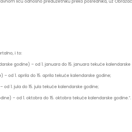
pravnom licu odnosno preduzetniku preko posrednika, uz Obrazac 2
alno, i to:
ndarske godine) – od 1. januara do 15. januara tekuće kalendarske
) – od 1. aprila do 15. aprila tekuće kalendarske godine;
 – od 1. jula do 15. jula tekuće kalendarske godine;
odine) – od 1. oktobra do 15. oktobra tekuće kalendarske godine.”.