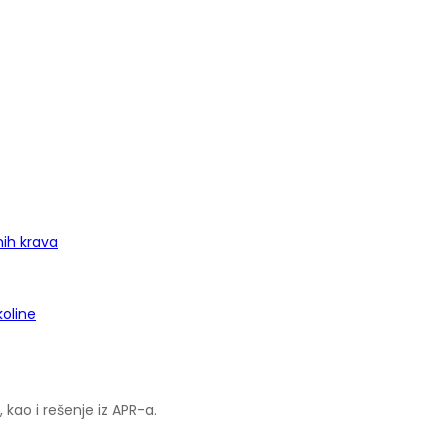
nih krava
koline
kao i rešenje iz APR-a.