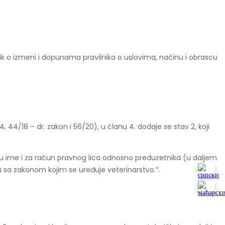
lnik o izmeni i dopunama pravilnika o uslovima, načinu i obrascu
, 44/18 – dr. zakon i 56/20), u članu 4. dodaje se stav 2, koji
o u ime i za račun pravnog lica odnosno preduzetnika (u daljem
u sa zakonom kojim se uređuje veterinarstvo.”.