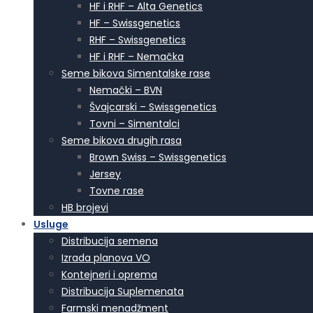
HF i RHF – Alta Genetics
HF – Swissgenetics
RHF – Swissgenetics
HF i RHF – Nemačka
Seme bikova Simentalske rase
Nemački – BVN
Švajcarski – Swissgenetics
Tovni – Simentalci
Seme bikova drugih rasa
Brown Swiss – Swissgenetics
Jersey
Tovne rase
HB brojevi
Usluge
Distribucija semena
Izrada planova VO
Kontejneri i oprema
Distribucija Suplemenata
Farmski menadžment