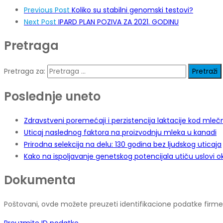
Previous Post
Koliko su stabilni genomski testovi?
Next Post
IPARD PLAN POZIVA ZA 2021. GODINU
Pretraga
Pretraga za:
Poslednje uneto
Zdravstveni poremećaji i perzistencija laktacije kod mleč
Uticaj naslednog faktora na proizvodnju mleka u kanadi
Prirodna selekcija na delu: 130 godina bez ljudskog uticaja
Kako na ispoljavanje genetskog potencijala utiču uslovi o
Dokumenta
Poštovani, ovde možete preuzeti identifikacione podatke firme, 
Preuzmite ID podatke