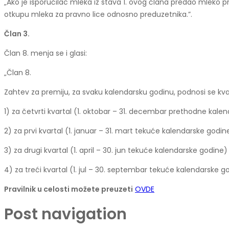
„Ako je isporučilac mleka iz stava 1. ovog člana predao mleko 
otkupu mleka za pravno lice odnosno preduzetnika.”.
Član 3.
Član 8. menja se i glasi:
„Član 8.
Zahtev za premiju, za svaku kalendarsku godinu, podnosi se kvart
1) za četvrti kvartal (1. oktobar – 31. decembar prethodne kale
2) za prvi kvartal (1. januar – 31. mart tekuće kalendarske godine
3) za drugi kvartal (1. april – 30. jun tekuće kalendarske godine)
4) za treći kvartal (1. jul – 30. septembar tekuće kalendarske g
Pravilnik u celosti možete preuzeti
OVDE
Post navigation