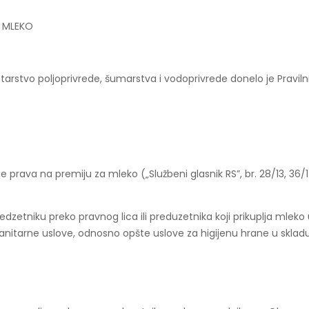
A MLEKO
istarstvo poljoprivrede, šumarstva i vodoprivrede donelo je Pravi
 prava na premiju za mleko („Službeni glasnik RS”, br. 28/13, 36/14
zetniku preko pravnog lica ili preduzetnika koji prikuplja mlek
anitarne uslove, odnosno opšte uslove za higijenu hrane u sklad