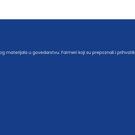
materijala u govedarstvu. Farmeri koji su prepoznali i prihvatili