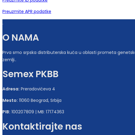
Preuzmite APR podatke
.
O NAMA
Prva smo srpska distributerska kuća u oblasti prometa genetskog 
zemlji..
Semex PKBB
Adresa:
Preradovićeva 4
Mesto:
11060 Beograd, Srbija
PIB:
100207809 | MB: 17174363
Kontaktirajte nas