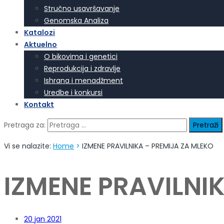
Stručno usavršavanje
Genomska Analiza
Katalozi
Aktuelno
O bikovima i genetici
Reprodukcija i zdravlje
Ishrana i menadžment
Uredbe i konkursi
Kontakt
Pretraga za:
Vi se nalazite:
Home
>
IZMENE PRAVILNIKA – PREMIJA ZA MLEKO
IZMENE PRAVILNI
20
jan 2021