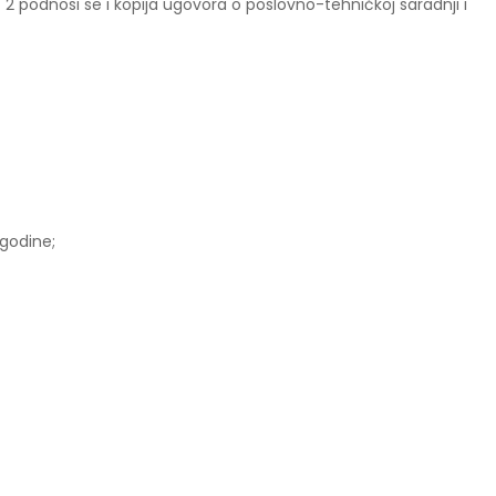
 podnosi se i kopija ugovora o poslovno-tehničkoj saradnji i
 godine;