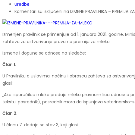
Uredbe
Komentari su isključeni
na IZMENE PRAVILNIKA – PREMIJA Z
Izmenjen pravilnik se primenjuje od 1. januara 2021. godine. Min
zahteva za ostvarivanje prava na premiju za mleko.
Izmene i dopune se odnose na sledeće:
Član 1.
U Pravilniku o uslovima, načinu i obrascu zahteva za ostvarivanje
glasi:
„Ako isporučilac mleka predaje mleko pravnom licu odnosno pred
tekstu: posrednik), posrednik mora da ispunjava veterinarsko-s
Član 2.
U članu 7. dodaje se stav 3, koji glasi: