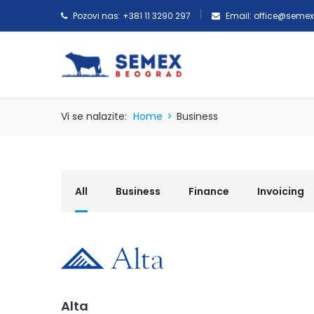
Pozovi nas: +381 11 3290 297
Email: office@seme
Vi se nalazite:
Home
>
Business
All
Business
Finance
Invoicing
Alta