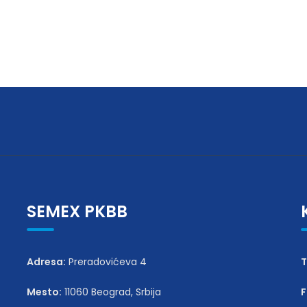
SEMEX PKBB
Adresa:
Preradovićeva 4
T
Mesto:
11060 Beograd, Srbija
F