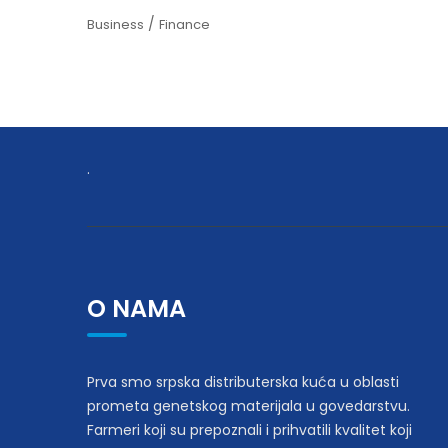
/
Business
Finance
.
O NAMA
Prva smo srpska distributerska kuća u oblasti
prometa genetskog materijala u govedarstvu.
Farmeri koji su prepoznali i prihvatili kvalitet koji