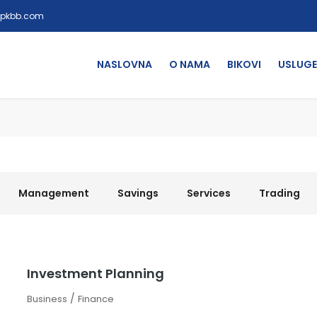
xpkbb.com
NASLOVNA
O NAMA
BIKOVI
USLUGE
Management
Savings
Services
Trading
Investment Planning
/
Business
Finance