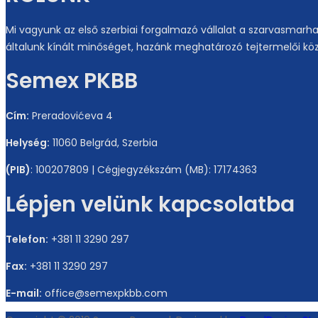
Mi vagyunk az első szerbiai forgalmazó vállalat a szarvasmarh
általunk kínált minőséget, hazánk meghatározó tejtermelői köz
Semex PKBB
Cím:
Preradovićeva 4
Helység:
11060 Belgrád, Szerbia
(PIB)
: 100207809 | Cégjegyzékszám (MB): 17174363
Lépjen velünk kapcsolatba
Telefon:
+381 11 3290 297
Fax:
+381 11 3290 297
E-mail:
office@semexpkbb.com