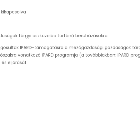
 kikapcsolva
aságok tárgyi eszközeibe történő beruházásokra.
jogosultak IPARD-támogatásra a mezőgazdasági gazdaságok tárg
dőszakra vonatkozó IPARD programja (a továbbiakban: IPARD pr
és eljárását.