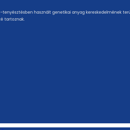
a-tenyésztésben használt genetikai anyag kereskedelmének terül
é tartoznak.