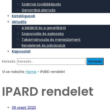
Szakmai továbbképzés
Genomikai elemzés
Katalógusok
Aktuális
A bikákról és a genetikáról
Szaporodás és egészség
Takarmányozás és menedzsment
Rendeletek és pályázatok
Kapcsolat
Keresés:
Vi se nalazite:
Home
>
IPARD rendelet
IPARD rendelet
06
szept 2020