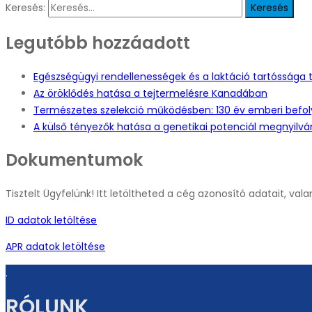
Keresés:
Legutóbb hozzáadott
Egészségügyi rendellenességek és a laktáció tartóssága 
Az öröklődés hatása a tejtermelésre Kanadában
Természetes szelekció működésben: 130 év emberi befoly
A külső tényezők hatása a genetikai potenciál megnyilvá
Dokumentumok
Tisztelt Ügyfelünk! Itt letöltheted a cég azonosító adatait, val
ID adatok letöltése
APR adatok letöltése
.
RÓLUNK