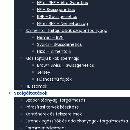
HF és RHF – Alta Genetics
HF – Swissgenetics
RHF – Swissgenetics
HF és RHF – Németország
Szimentáli fajtájú bikák szaporítóanyaga
Német – BVN
Svájci – Swissgenetics
Hízó – Simentalik
Más fajtájú bikák spermája
Brown Swiss – Swissgenetics
Jersey
Húshasznú fajták
HB számok
Szolgáltatások
Szaporítóanyag-forgalmazás
Párosítási tervek készítése
Konténerek és felszerelések
Étrendkiegészítők és adalékanyagok forgalmazása
Farmmenedzsment