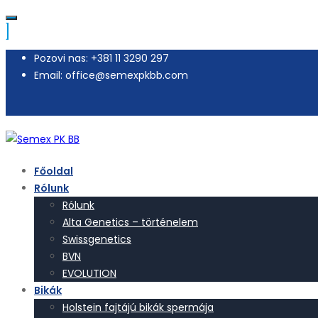
Pozovi nas: +381 11 3290 297
Email: office@semexpkbb.com
Főoldal
Rólunk
Rólunk
Alta Genetics – történelem
Swissgenetics
BVN
EVOLUTION
Bikák
Holstein fajtájú bikák spermája