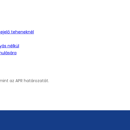
tejelő teheneknél
ás nélkül
nulására
amint az APR határozatát.