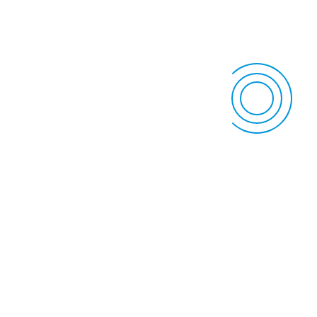
ÖSSZEFOGLALÁS
A föcstej minőségének
meghatározása,
kiváló minőségű föcstej itatása,