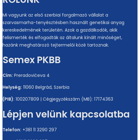
Mi vagyunk az első szerbiai forgalmazó vállalat a
szarvasmarha-tenyésztésben használt genetikai anyag
kereskedelmének területén. Azok a gazdálkodók, akik
felismerték és elfogadták az általunk kínált minőséget,
hazánk meghatározó tejtermelői közé tartoznak.
Semex PKBB
Cím:
Preradovićeva 4
Helység:
11060 Belgrád, Szerbia
(PIB)
: 100207809 | Cégjegyzékszám (MB): 17174363
Lépjen velünk kapcsolatba
Telefon:
+381 11 3290 297