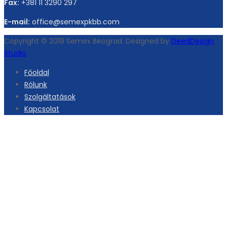
Fax:
+381 11 3290 297
E-mail:
office@semexpkbb.com
Copyright © 2019 Semex Beograd. Designed by
DeedDesign
Studio
Főoldal
Rólunk
Szolgáltatások
Kapcsolat