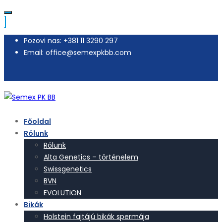
Pozovi nas: +381 11 3290 297
Email: office@semexpkbb.com
Főoldal
Rólunk
Rólunk
Alta Genetics – történelem
Swissgenetics
BVN
EVOLUTION
Bikák
Holstein fajtájú bikák spermája