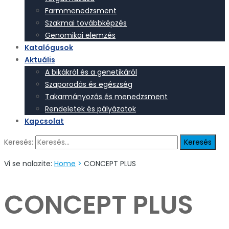
Farmmenedzsment
Szakmai továbbképzés
Genomikai elemzés
Katalógusok
Aktuális
A bikákról és a genetikáról
Szaporodás és egészség
Takarmányozás és menedzsment
Rendeletek és pályázatok
Kapcsolat
Keresés:
Vi se nalazite:
Home
>
CONCEPT PLUS
CONCEPT PLUS