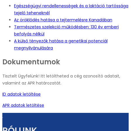
Egészségügyi rendellenességek és a laktáció tartóssága
tejelő teheneknél
Az öröklődés hatása a tejtermelésre Kanadában
Természetes szelekció működésben: 130 év emberi
befolyás nélkül
A külső tényezők hatása a genetikai potenciál
megnyilvánulására
Dokumentumok
Tisztelt Ügyfelünk! Itt letöltheted a cég azonosító adatait,
valamint az APR határozatát.
ID adatok letöltése
APR adatok letöltése
.
RÓLUNK