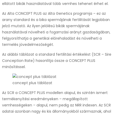
ellátott bikák használatával több vemhes tehenet érhet el.
Az Alta CONCEPT PLUS az Alta Genetics programja – ez az
arany standard és a bika spermájának fertilitását legjobban
jelző mutató. Az ilyen jelölésű bikák spermájának
használatával növelheti a fogamzási arányt gazdaságában,
felgyorsíthatja a genetikai előrehaladást és növelheti a
termelés jövedelmezőségét.
Az alábbi táblázat a standard fertilitási értékelést (SCR – Sire
Conception Rate) hasonlítja össze a CONCEPT PLUS
minősítéssel.
concept plus táblázat
Az SCR a CONCEPT PLUS modellen alapul, és szintén ismert
termékenyítési eredményeken – megállapított
vemhességeken – alapul, nem pedig az NRR indexen. Az SCR
adatai azonban nagy és kis állományokból származnak, ahol